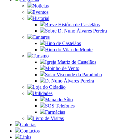
Notícias
Eventos
Historial
Breve História de Castelãos
Sobre D. Nuno Álvares Pereira
Cantares
Hino de Castelãos
Hino do Vilar do Monte
Turismo
Igreja Matriz de Castelãos
Moinho de Vento
Solar Visconde da Paradinha
D. Nuno Álvares Pereira
Loja do Cidadão
Utilidades
Mapa do Sítio
SOS Telefones
Farmácias
Livro de Visitas
Galerias
Contactos
Links