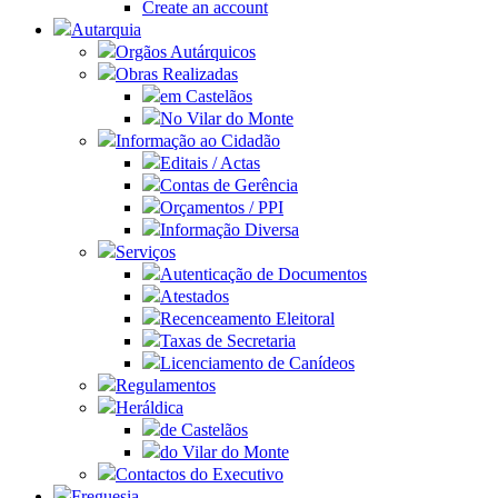
Create an account
Autarquia
Orgãos Autárquicos
Obras Realizadas
em Castelãos
No Vilar do Monte
Informação ao Cidadão
Editais / Actas
Contas de Gerência
Orçamentos / PPI
Informação Diversa
Serviços
Autenticação de Documentos
Atestados
Recenceamento Eleitoral
Taxas de Secretaria
Licenciamento de Canídeos
Regulamentos
Heráldica
de Castelãos
do Vilar do Monte
Contactos do Executivo
Freguesia