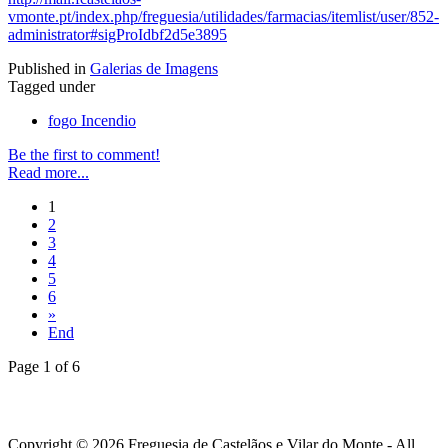
vmonte.pt/index.php/freguesia/utilidades/farmacias/itemlist/user/852-
administrator#sigProIdbf2d5e3895
Published in
Galerias de Imagens
Tagged under
fogo Incendio
Be the first to comment!
Read more...
1
2
3
4
5
6
»
End
Page 1 of 6
Copyright © 2026 Freguesia de Castelãos e Vilar do Monte - All