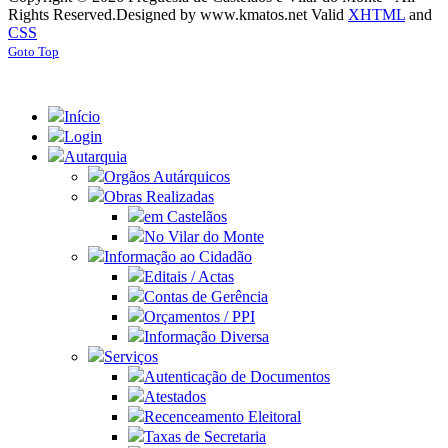
Rights Reserved.
Designed by www.kmatos.net
Valid
XHTML
and
CSS
Goto Top
Início
Login
Autarquia
Orgãos Autárquicos
Obras Realizadas
em Castelãos
No Vilar do Monte
Informação ao Cidadão
Editais / Actas
Contas de Gerência
Orçamentos / PPI
Informação Diversa
Serviços
Autenticação de Documentos
Atestados
Recenceamento Eleitoral
Taxas de Secretaria