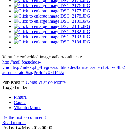
View the embedded image gallery online at:
http://mail.fcastelaos-
vmonte.pt/index.php/freguesia/utilidades/farmacias/itemlist/user/852-
administrator#sigProId4c071f4f7a
Published in
Obras Vilar do Monte
Tagged under
Pintura
Capela
Vilar do Monte
Be the first to comment!
Read more...
Friday, 04 May 2018 00:00