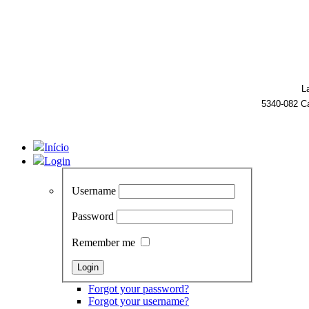
L
5340-082 C
Início
Login
Username
Password
Remember me
Forgot your password?
Forgot your username?