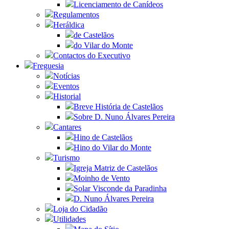
Licenciamento de Canídeos
Regulamentos
Heráldica
de Castelãos
do Vilar do Monte
Contactos do Executivo
Freguesia
Notícias
Eventos
Historial
Breve História de Castelãos
Sobre D. Nuno Álvares Pereira
Cantares
Hino de Castelãos
Hino do Vilar do Monte
Turismo
Igreja Matriz de Castelãos
Moinho de Vento
Solar Visconde da Paradinha
D. Nuno Álvares Pereira
Loja do Cidadão
Utilidades