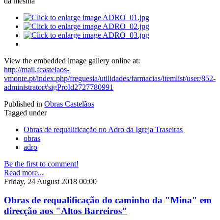
da mesma
View the embedded image gallery online at:
http://mail.fcastelaos-
vmonte.pt/index.php/freguesia/utilidades/farmacias/itemlist/user/852-
administrator#sigProId2727780991
Published in
Obras Castelãos
Tagged under
Obras de requalificação no Adro da Igreja Traseiras
obras
adro
Be the first to comment!
Read more...
Friday, 24 August 2018 00:00
Obras de requalificação do caminho da "Mina" em
direcção aos "Altos Barreiros"