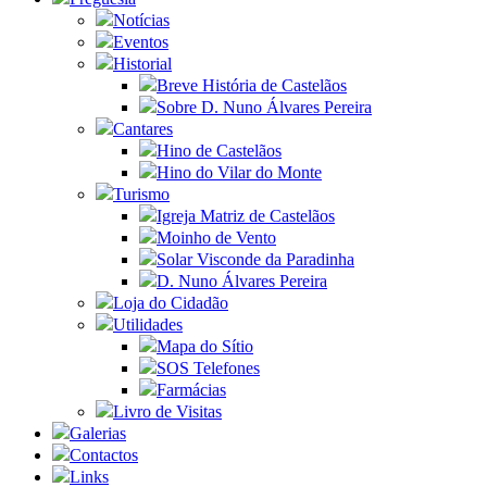
Notícias
Eventos
Historial
Breve História de Castelãos
Sobre D. Nuno Álvares Pereira
Cantares
Hino de Castelãos
Hino do Vilar do Monte
Turismo
Igreja Matriz de Castelãos
Moinho de Vento
Solar Visconde da Paradinha
D. Nuno Álvares Pereira
Loja do Cidadão
Utilidades
Mapa do Sítio
SOS Telefones
Farmácias
Livro de Visitas
Galerias
Contactos
Links