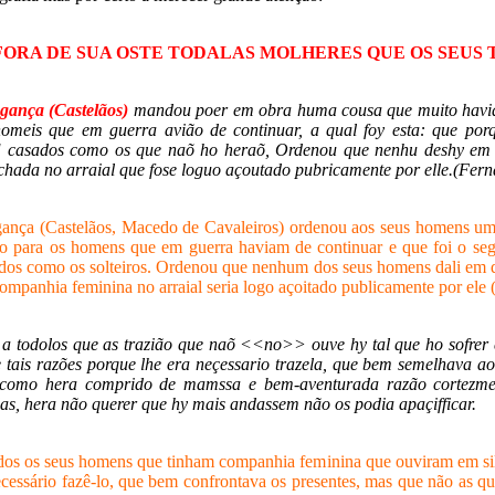
ORA DE SUA OSTE TODALAS MOLHERES QUE OS SEUS
gança (Castelãos)
mandou poer em obra huma
cousa que muito havi
homeis que em guerra avião de continuar, a qual foy esta: que po
] casados como os que naõ ho heraõ, Ordenou que nenhu deshy em
chada no arraial que fose loguo açoutado pubricamente por elle.(Fer
gança (Castelãos, Macedo de Cavaleiros) ordenou aos seus homens uma
so para os homens que em guerra havi
am de continuar e que foi o se
sados como os solteiros. Ordenou que nenhum dos seus homens dali em 
mpanhia feminina no arraial seria logo açoitado publicamente por ele 
a todolos que as trazião que naõ <<no>> ouve hy tal que ho sofrer
tais razões porque lhe era neçessario trazela, que bem semelhava a
omo hera comprido de mamssa e bem-aventurada razão cortezmen
as, hera não querer que hy mais andassem não os podia apaçifficar.
dos os seus homens que tinham companhia feminina que ouviram em sil
 necessário fazê-lo, que bem confrontava os presentes, mas que não as