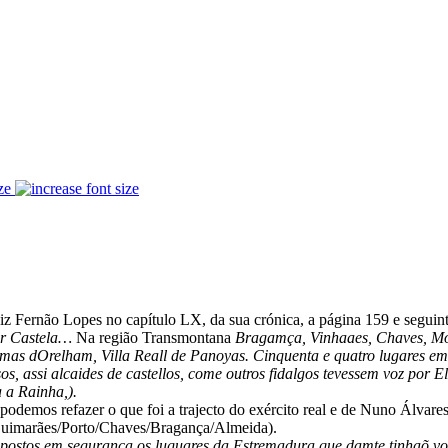
ze
iz Fernão Lopes no capítulo LX, da sua crónica, a página 159 e seguint
por Castela…
Na região Transmontana
Bragamça, Vinhaaes, Chaves, Mom
as dOrelham, Villa Reall de Panoyas. Cinquenta e quatro lugares em 
sos, assi alcaides de castellos, come outros fidalgos tevessem voz por 
 a Rainha,).
odemos refazer o que foi a trajecto do exército real e de Nuno Álvar
uimarães/Porto/Chaves/Bragança/Almeida).
postos em segurança os luguares da Estremadura que damte tinhaõ voz