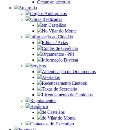
Create an account
Autarquia
Orgãos Autárquicos
Obras Realizadas
em Castelãos
No Vilar do Monte
Informação ao Cidadão
Editais / Actas
Contas de Gerência
Orçamentos / PPI
Informação Diversa
Serviços
Autenticação de Documentos
Atestados
Recenceamento Eleitoral
Taxas de Secretaria
Licenciamento de Canídeos
Regulamentos
Heráldica
de Castelãos
do Vilar do Monte
Contactos do Executivo
Freguesia