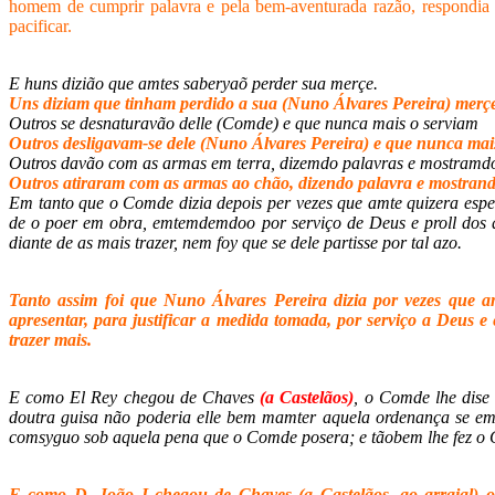
homem de cumprir palavra e pela bem-aventurada razão, respondia a
pacificar.
E huns dizião que amtes saberyaõ perder sua merçe.
Uns diziam que tinham perdido a sua (Nuno Álvares Pereira) merç
Outros se desnaturavão delle (Comde) e que nunca mais o serviam
Outros desligavam-se dele (Nuno Álvares Pereira) e que nunca mais
Outros davão com as armas em terra, dizemdo palavras e mostramdo g
Outros atiraram com as armas ao chão, dizendo palavra e mostrando
Em tanto que o Comde dizia depois per vezes que amte quizera esper
de o poer em obra, emtemdemdoo por serviço de Deus e proll dos 
diante de as mais trazer, nem foy que se dele partisse por tal azo.
Tanto assim foi que Nuno Álvares Pereira dizia por vezes que an
apresentar, para justificar a medida tomada, por serviço a Deus 
trazer mais.
E como El Rey chegou de Chaves
(a Castelãos)
, o Comde lhe dise 
doutra guisa não poderia elle bem mamter aquela ordenança se em
comsyguo sob aquela pena que o Comde posera; e tãobem lhe fez o 
E como D. João I chegou de Chaves (a Castelãos, ao arraial) o