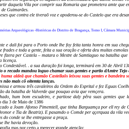
rtir daquela Vila por comprir sua Romaria que prometera amte que ent
a de Guimarães.
ses que contra ele tiveraõ voz e apoderou-se do Castelo que era des
mórias Arqueológicas -Históricas do Distrito de Bragança, Tomo I, Câmara Munici
e e dali foi para o Porto onde lhe foy feita tanta honra em sua cheg
frades e toda a gente, feita a sua oração e oferta deu muitas esmolas 
e fizera per Castela – matara o Mestre de Samtiaguo na batalha que
a licença.
o Condestável. . a sua duração foi longa, terminará em 30 de Abril 13
 recado mandou loguo chamar suas gemtes e partio dAmtre Tejo e 
 huma aldeã que chamão Castellaõs leixou suas gemtes e bandeira s
ves não mais cô oitemta lanças.
 missa e armou três cavaleiros da Ordem do Esprital e fez Eguas Coelho
rdão da batalha de Valverde que pouquo avia que vemçera.
ado, hum bom escudeiro, e partiose daly pêra suas gemtes que l
no dia 3 de Maio de 1386
cado a Joam Afonso Pimemtell, que tinha Barguamça por ell rey de C
deonor e Tia de Beatriz). E pasamdo o Comde per qçerquaa da vila veo
 do conde se lhe entregasse a praça.
ue lhe havia devoção.
grafia mas por certo a merecer grande atenção: