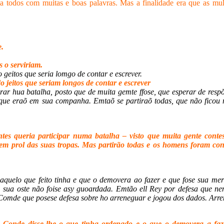
 todos com muitas e boas palavras. Mas a finalidade era que as mul
e.
 o serviriam.
eitos que seria lomgo de contar e escrever.
 jeitos que seriam longos de contar e escrever
ar hua batalha, posto que de muita gemte ffose, que esperar de respõ
que eraõ em sua companha. Emtaõ se partiraõ todas, que não ficou
tes queria participar numa batalha – visto que muita gente contes
e em prol das suas tropas. Mas partirão todas e os homens foram co
aquelo que feito tinha e que o demovera ao fazer e que fose sua mer
 sua oste não foise asy guoardada. Emtão ell Rey por defesa que 
Comde que posese defesa sobre ho arreneguar e jogou dos dados. Arr
 Conde disse-lhe o que tinha ordenado e o que o demovera a faz