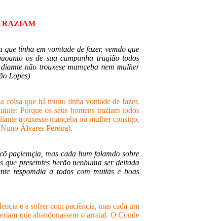
 TRAZIAM
a que tinha em vomtade de fazer, vemdo que
rquoanto os de sua campanha tragião todos
 diamte não trouxese mamçeba nem mulher
não Lopes)
 coisa que há muito tinha vontade de fazer,
guinte: Porque os seus homens traziam todos
diante trouxesse mançeba ou mulher consigo,
(Nuno Álvares Pereira).
 cõ paçiemçia, mas cada hum falamdo sobre
os que presemtes herão nenhuma ser deitada
te respomdia a todos com muitas e boas
encia e a sofrer com paciência, mas cada um
 queriam que abandonassem o arraial. O Conde