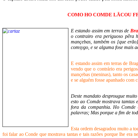
COMO HO COMDE LÃCOU FF
E estando assim em terras de
Bra
o contrairo era periguoso pêra 
mançebas, também os [que erão
comsygo, e se alguma fose mais a
E estando assim em terras de Bra
vendo que o contrário era perigo
mançebas (menina
s), tanto os ca
e se alguém fosse apanhado com co
Deste mandato desprougue muito 
esto ao Comde mostrava tamtas e 
fora da companhia. Ho Comde c
palavras; Mas porque a fim de tod
Esta ordem desagradou muito a to
foi falar ao Conde que mostrava tantas e tais razões porque lhe era