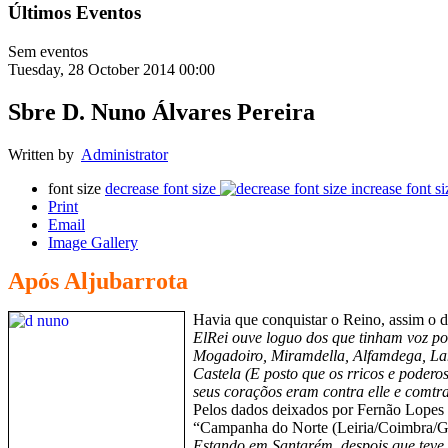
Últimos Eventos
Sem eventos
Tuesday, 28 October 2014 00:00
Sbre D. Nuno Álvares Pereira
Written by
Administrator
font size
decrease font size
increase font si
Print
Email
Image Gallery
Após Aljubarrota
Havia que conquistar o Reino, assim o d
ElRei ouve loguo dos que tinham voz 
Mogadoiro, Miramdella, Alfamdega, Lam
Castela (E posto que os rricos e podero
seus coraçõos eram contra elle e comtra
Pelos dados deixados por Fernão Lopes p
“Campanha do Norte (Leiria/Coimbra/G
Estando em Santarém, despois que teve 