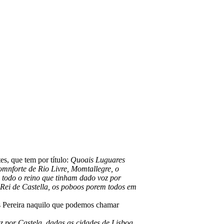
es, que tem por título:
Quoais Luguares
nforte de Rio Livre, Momtallegre, o
todo o reino que tinham dado voz por
ElRei de Castella, os poboos porem todos em
es Pereira naquilo que podemos chamar
 por Castela, dadas as cidades de Lisboa,