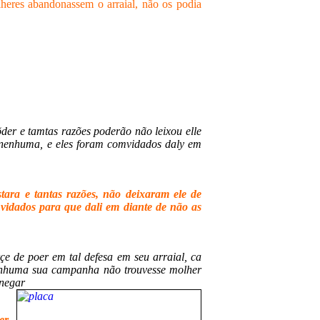
heres abandonassem o arraial, não os podia
der e tamtas razões poderão não leixou elle
 nenhuma, e eles foram comvidados daly em
tara e tantas razões, não deixaram ele de
nvidados para que dali em diante de não as
çe de poer em tal defesa em seu arraial, ca
nenhuma sua campanha não trouvesse molher
enegar
er,