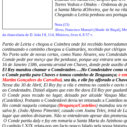
Torres Vedras e Obidos – Ordenou de pa
a Samta Maria dOliveira, que he na vil
Chegando a Leiria perdoou aos portugue
Nota (15)
Alves, Francisco Manuel (Abade de Baçal), Me
da chancelaria de D. João I fl, 114, Místicos, livro 4, fl 57 v.
Partio de Leiria e chegou a Coimbra onde foi recebido honrradament
continuando o caminho cheegou a Guimarães, recebido por clérigos e 
No Porto sobe de novas certas, como Nuno Álvares, seu Comdestabr
Comde pedir por merçe que lhe perdoase, porque asy entrara sem su
16 de Janeiro 1386, assenta arraial em Chaves, donde pede auxilio d
El Rey mandou chamar o Comdestabre….Ho Comdestabre como vio o
o Comde partiu para Chaves e tomou caminho de Braguança;
e em
Martim Gonçalves do Carvalhal
, seu tio, e elle foy afforado a Cha
Nesse dia 30 de Abril, El Rey foy a vila e emtrou no castelo e ouvio
ao Condestadre
.
Diziaõ alguns que esto lhe dava Ell Rey por guala
O Conde poos recado no lugar, deixado por alcaide Vasquo Mach
(Castelãos).
Portanto o Condestável devia ter retornado a Castelãos 
Ho comde naquela comarqua (
Bragança/Castelãos
) mamdou seu re
salva fe. (João Afonso Pimentel, casado com Joana Teles, irmã de L
lugar que ambos divisaram. Não se entenderam apesar das promessas
O Conde partiu daly e foy em romaria a Santa Maria do Azinhoso q
O capítulo LXIX relata-nos um facto pouco falado pela nossa historio