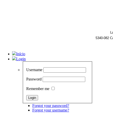
L
5340-082 C
Início
Login
Username
Password
Remember me
Forgot your password?
Forgot your username?