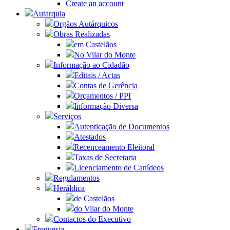
Create an account
Autarquia
Orgãos Autárquicos
Obras Realizadas
em Castelãos
No Vilar do Monte
Informação ao Cidadão
Editais / Actas
Contas de Gerência
Orçamentos / PPI
Informação Diversa
Serviços
Autenticação de Documentos
Atestados
Recenceamento Eleitoral
Taxas de Secretaria
Licenciamento de Canídeos
Regulamentos
Heráldica
de Castelãos
do Vilar do Monte
Contactos do Executivo
Freguesia