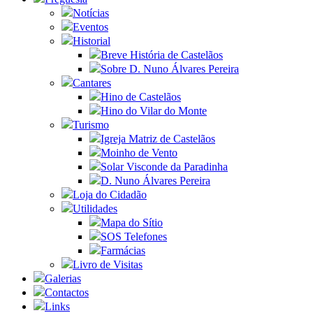
Notícias
Eventos
Historial
Breve História de Castelãos
Sobre D. Nuno Álvares Pereira
Cantares
Hino de Castelãos
Hino do Vilar do Monte
Turismo
Igreja Matriz de Castelãos
Moinho de Vento
Solar Visconde da Paradinha
D. Nuno Álvares Pereira
Loja do Cidadão
Utilidades
Mapa do Sítio
SOS Telefones
Farmácias
Livro de Visitas
Galerias
Contactos
Links