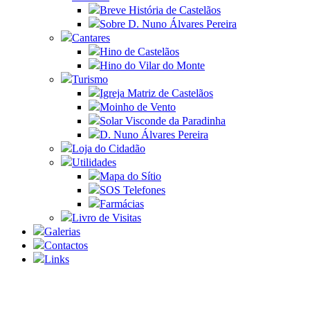
Breve História de Castelãos
Sobre D. Nuno Álvares Pereira
Cantares
Hino de Castelãos
Hino do Vilar do Monte
Turismo
Igreja Matriz de Castelãos
Moinho de Vento
Solar Visconde da Paradinha
D. Nuno Álvares Pereira
Loja do Cidadão
Utilidades
Mapa do Sítio
SOS Telefones
Farmácias
Livro de Visitas
Galerias
Contactos
Links