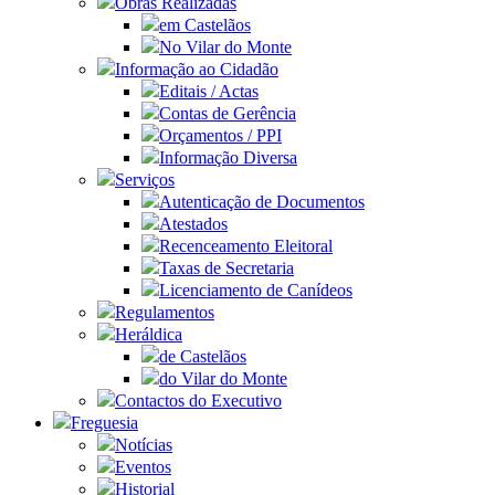
Obras Realizadas
em Castelãos
No Vilar do Monte
Informação ao Cidadão
Editais / Actas
Contas de Gerência
Orçamentos / PPI
Informação Diversa
Serviços
Autenticação de Documentos
Atestados
Recenceamento Eleitoral
Taxas de Secretaria
Licenciamento de Canídeos
Regulamentos
Heráldica
de Castelãos
do Vilar do Monte
Contactos do Executivo
Freguesia
Notícias
Eventos
Historial