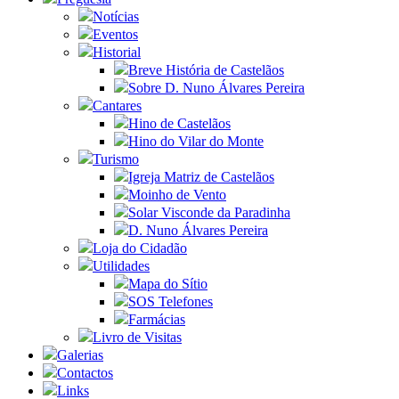
Notícias
Eventos
Historial
Breve História de Castelãos
Sobre D. Nuno Álvares Pereira
Cantares
Hino de Castelãos
Hino do Vilar do Monte
Turismo
Igreja Matriz de Castelãos
Moinho de Vento
Solar Visconde da Paradinha
D. Nuno Álvares Pereira
Loja do Cidadão
Utilidades
Mapa do Sítio
SOS Telefones
Farmácias
Livro de Visitas
Galerias
Contactos
Links