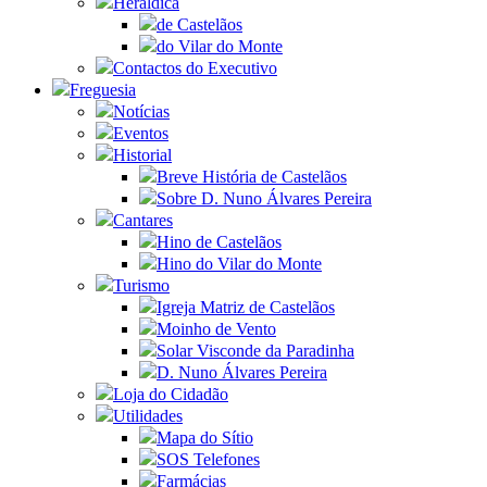
Heráldica
de Castelãos
do Vilar do Monte
Contactos do Executivo
Freguesia
Notícias
Eventos
Historial
Breve História de Castelãos
Sobre D. Nuno Álvares Pereira
Cantares
Hino de Castelãos
Hino do Vilar do Monte
Turismo
Igreja Matriz de Castelãos
Moinho de Vento
Solar Visconde da Paradinha
D. Nuno Álvares Pereira
Loja do Cidadão
Utilidades
Mapa do Sítio
SOS Telefones
Farmácias