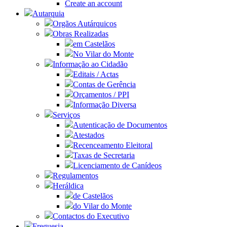
Create an account
Autarquia
Orgãos Autárquicos
Obras Realizadas
em Castelãos
No Vilar do Monte
Informação ao Cidadão
Editais / Actas
Contas de Gerência
Orçamentos / PPI
Informação Diversa
Serviços
Autenticação de Documentos
Atestados
Recenceamento Eleitoral
Taxas de Secretaria
Licenciamento de Canídeos
Regulamentos
Heráldica
de Castelãos
do Vilar do Monte
Contactos do Executivo
Freguesia