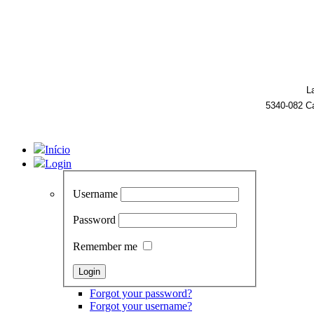
L
5340-082 C
Início
Login
Username
Password
Remember me
Forgot your password?
Forgot your username?