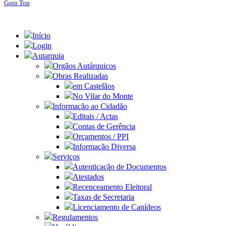
Goto Top
Início
Login
Autarquia
Orgãos Autárquicos
Obras Realizadas
em Castelãos
No Vilar do Monte
Informação ao Cidadão
Editais / Actas
Contas de Gerência
Orçamentos / PPI
Informação Diversa
Serviços
Autenticação de Documentos
Atestados
Recenceamento Eleitoral
Taxas de Secretaria
Licenciamento de Canídeos
Regulamentos